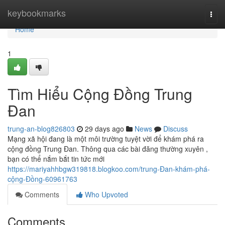
Home
keybookmarks
Togg
navi
Home
1
Tìm Hiểu Cộng Đồng Trung
Đan
trung-an-blog826803
29 days ago
News
Discuss
Mạng xã hội đang là một môi trường tuyệt vời để khám phá ra
cộng đồng Trung Đan. Thông qua các bài đăng thường xuyên ,
bạn có thể nắm bắt tin tức mới
https://mariyahhbgw319818.blogkoo.com/trung-Đan-khám-phá-
cộng-Đồng-60961763
Comments
Who Upvoted
Comments