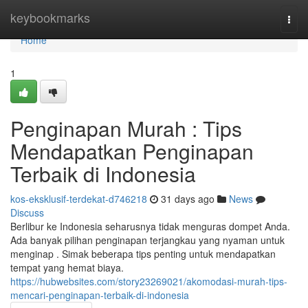
Home
keybookmarks
Togg
navi
Home
1
Penginapan Murah : Tips
Mendapatkan Penginapan
Terbaik di Indonesia
kos-eksklusif-terdekat-d746218
31 days ago
News
Discuss
Berlibur ke Indonesia seharusnya tidak menguras dompet Anda.
Ada banyak pilihan penginapan terjangkau yang nyaman untuk
menginap . Simak beberapa tips penting untuk mendapatkan
tempat yang hemat biaya.
https://hubwebsites.com/story23269021/akomodasi-murah-tips-
mencari-penginapan-terbaik-di-indonesia