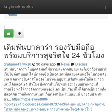
Home
keybookmarks
Togg
navi
Home
1
เดิมพันบาคาร่า รองรับมือถือ
พร้อมบริการสุจริตใจ 24 ชั่วโมง
grahamr417wxz6
30 days ago
News
Discuss
เดิมพันบาคาร่า ในยุคดิจิทัลนี้มีความสะดวกสบายและก็เข้าถึงง่ายผ่าน
เว็บไซต์พนันออนไลน์ต่างๆซึ่งเป็นจุดเด่นที่หลายๆคนพอใจ ไม่ต้องเสีย
เวลาเดินทางไปคาสิโนจริง ไม่ว่าจะอยู่บ้านหรือที่แหน่งใดก็สามารถ
เล่นได้ตลอด 24 ชั่วโมง ยิ่งกว่านั้นเว็บพนันยังมีระบบฝาก-ถอนที่
รวดเร็ว ทำให้การจัดการเงินของผู้เล่นเป็นเรื่องที่ไม่ได้ยากเย็นรวมทั้ง
ปลอดภัย รวมถึงการเล่นบนเว็บตรงที่ไม่ผ่านเอเย่นต์ ช่วยรับประกัน
คว...
https://https-sweet888-
mobi42974.bloguerosa.com/40737443/เด-มพ-นบาคาร-า-รองร-บ
โทรศ-พท-เคล-อนท-พร-อมบร-การบร-ส-ทธ-ใจ-24-ช-วโมง