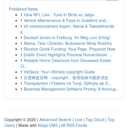
Published News
1
View NFL Live : Tune In Birds vs. laliga ...
1
Vehicle Maintenance & Fixes in Guildford and...
1
20-voetscontainers kopen: Nieuw & Tweedehands
a...
1
Deutsch lernen in Freiburg: Ihr Weg zum Erfolg!
1
Mama, Tata i Dziecko: Budowanie Silnej Rodziny
1
Receive Quick Funding: Your Page, Prepared Now
1
Dublin Event Highlights Practical Humanitarian ...
1
Reliable Home Cleanouts from Deceased Estate
Cl...
1
VidSave: Your Ultimate copyright Guide
1
百度网盘官网：copyright、使用指南与最新消息
1
Transplantimi i Flokëve në Turqi: Gjithçka që D...
1
Business Management Software Pricing: A thoroug...
Copyright © 2026 |
Advanced Search
|
Live
|
Tag Cloud
|
Top
Users
| Made with
Kliqqi CMS
|
All RSS Feeds