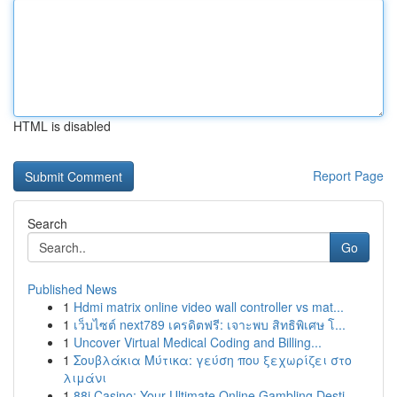
HTML is disabled
Report Page
Search
Go
Published News
1
Hdmi matrix online video wall controller vs mat...
1
เว็บไซต์ next789 เครดิตฟรี: เจาะพบ สิทธิพิเศษ โ...
1
Uncover Virtual Medical Coding and Billing...
1
Σουβλάκια Μύτικα: γεύση που ξεχωρίζει στο
λιμάνι
1
88i Casino: Your Ultimate Online Gambling Desti...