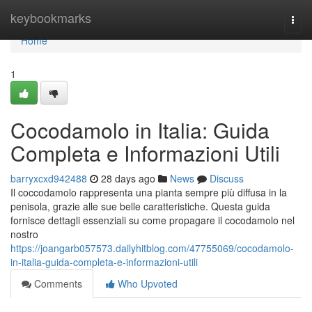
Home
keybookmarks
Togg
navi
Home
1
Cocodamolo in Italia: Guida
Completa e Informazioni Utili
barryxcxd942488
28 days ago
News
Discuss
Il coccodamolo rappresenta una pianta sempre più diffusa in la
penisola, grazie alle sue belle caratteristiche. Questa guida
fornisce dettagli essenziali su come propagare il cocodamolo nel
nostro
https://joangarb057573.dailyhitblog.com/47755069/cocodamolo-
in-italia-guida-completa-e-informazioni-utili
Comments
Who Upvoted