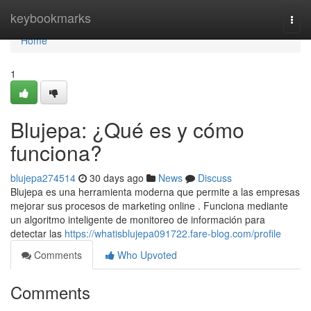
Home
keybookmarks
Togg
navi
Home
1
Blujepa: ¿Qué es y cómo
funciona?
blujepa274514
30 days ago
News
Discuss
Blujepa es una herramienta moderna que permite a las empresas
mejorar sus procesos de marketing online . Funciona mediante
un algoritmo inteligente de monitoreo de información para
detectar las
https://whatisblujepa091722.fare-blog.com/profile
Comments
Who Upvoted
Comments