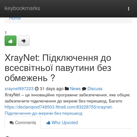
Home
keybookmarks
Togg
navi
Home
1
XrayNet: Підключення до
всесвітньої павутини без
обмежень ?
xraynet997223
31 days ago
News
Discuss
XrayNet – це інноваційне програмне забезпечення, яке обіцяє
забезпечити підключення до мережі без перешкод. Багато
https://declanqvvd749503.fitnell.com/83228755/xraynet-
Підключення-до-мережі-без-перешкод
Comments
Who Upvoted