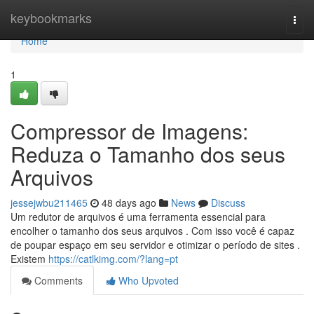
Home
keybookmarks
Togg
navi
Home
1
Compressor de Imagens:
Reduza o Tamanho dos seus
Arquivos
jessejwbu211465
48 days ago
News
Discuss
Um redutor de arquivos é uma ferramenta essencial para
encolher o tamanho dos seus arquivos . Com isso você é capaz
de poupar espaço em seu servidor e otimizar o período de sites .
Existem
https://catlkimg.com/?lang=pt
Comments
Who Upvoted