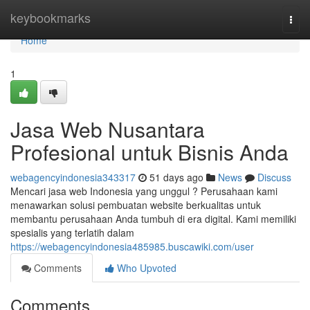
Home
keybookmarks
Togg
navi
Home
1
Jasa Web Nusantara
Profesional untuk Bisnis Anda
webagencyindonesia343317
51 days ago
News
Discuss
Mencari jasa web Indonesia yang unggul ? Perusahaan kami
menawarkan solusi pembuatan website berkualitas untuk
membantu perusahaan Anda tumbuh di era digital. Kami memiliki
spesialis yang terlatih dalam
https://webagencyindonesia485985.buscawiki.com/user
Comments
Who Upvoted
Comments