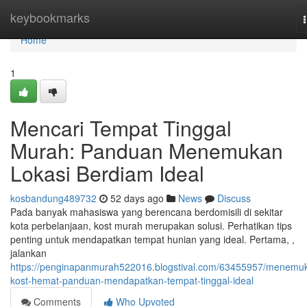
Home
keybookmarks
Home
1
Mencari Tempat Tinggal
Murah: Panduan Menemukan
Lokasi Berdiam Ideal
kosbandung489732
52 days ago
News
Discuss
Pada banyak mahasiswa yang berencana berdomisili di sekitar
kota perbelanjaan, kost murah merupakan solusi. Perhatikan tips
penting untuk mendapatkan tempat hunian yang ideal. Pertama, ,
jalankan
https://penginapanmurah522016.blogstival.com/63455957/menemu
kost-hemat-panduan-mendapatkan-tempat-tinggal-ideal
Comments
Who Upvoted