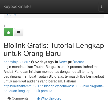
Home
keybookmarks
Togg
navi
Home
1
Biolink Gratis: Tutorial Lengkap
untuk Orang Baru
pennyfnjo380807
52 days ago
News
Discuss
Ingin mendapatkan Tautan Bio gratis untuk promosi kehadiran
Anda? Panduan ini akan membahas dengan detail tentang
bagaimana membuat Tautan Bio gratis, termasuk tips bermanfaat
untuk memikat audiens yang beragam. Pahami
https://aishakamm996177.blogripley.com/42610960/biolink-gratis-
panduan-lengkap-untuk-pemula
Comments
Who Upvoted