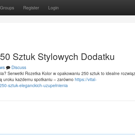
Groups
Register
Login
250 Sztuk Stylowych Dodatku
ws
Discuss
a? Serwetki Rozetka Kolor w opakowaniu 250 sztuk to idealne rozwiąz
zą uroku każdemu spotkaniu – zarówno
https://vital-
-250-sztuk-eleganckich-uzupełnienia