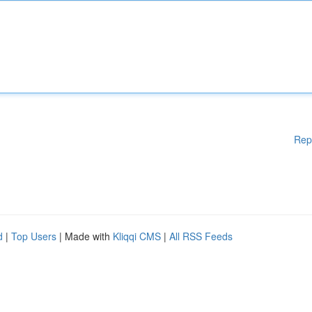
Rep
d
|
Top Users
| Made with
Kliqqi CMS
|
All RSS Feeds