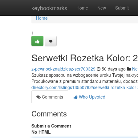
Home
keybookmarks
Home
New
Submit
Home
1
Serwetki Rozetka Kolor: 
z-pewnoci-znajdziesz-ser700329
50 days ago
Ne
Szukasz sposobu na wzbogacenie uroku Twojej nakryci
Produkowane z premium standardu materiału, dodad
directory.com/listings13550762/serwetki-rozetka-kolor
Comments
Who Upvoted
Comments
Submit a Comment
No HTML