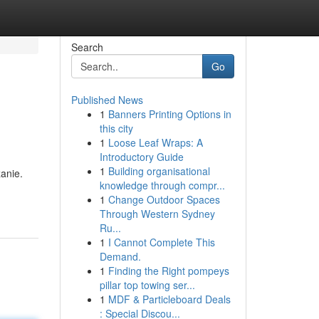
Search
Go
Published News
1
Banners Printing Options in
this city
1
Loose Leaf Wraps: A
Introductory Guide
1
Building organisational
anie.
knowledge through compr...
1
Change Outdoor Spaces
Through Western Sydney
Ru...
1
I Cannot Complete This
Demand.
1
Finding the Right pompeys
pillar top towing ser...
1
MDF & Particleboard Deals
: Special Discou...