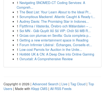
1
Navigating SNOMED-CT Coding Services: A
Compreh...
1
The Best List: Your Learn About to the Ideal Pr...
1
Scrumptious Mackerel: Atlantic Caught & Ready t...
1
Audrey Davis: The Promising Star in Indones...
1
Flyttfirma i Västerås, Örebro och Mälardalen – ...
1
Soi MN - Giải Quyết Xổ Số VIP: Chốt Số MB R...
1
Grúas con plumas en Sevilla: Guía completa p...
1
Getting a new entertainment space in Reading
1
Forum Infirmier Libéral : Échanges, Conseils et...
1
Low-cost Parrots for Auction in the Unite...
1
Hot666 UK & CN: A Deep Dive into Online Gaming
1
Ovruxtali: A Comprehensive Review
Copyright © 2026 |
Advanced Search
|
Live
|
Tag Cloud
|
Top
Users
| Made with
Kliqqi CMS
|
All RSS Feeds