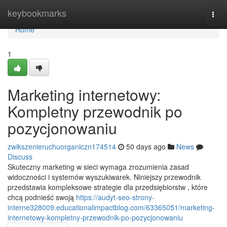
Home
keybookmarks
Togg
navi
Home
1
Marketing internetowy:
Kompletny przewodnik po
pozycjonowaniu
zwikszenieruchuorganiczn174514
50 days ago
News
Discuss
Skuteczny marketing w sieci wymaga zrozumienia zasad
widoczności i systemów wyszukiwarek. Niniejszy przewodnik
przedstawia kompleksowe strategie dla przedsiębiorstw , które
chcą podnieść swoją
https://audyt-seo-strony-
interne328009.educationalimpactblog.com/63365051/marketing-
internetowy-kompletny-przewodnik-po-pozycjonowaniu