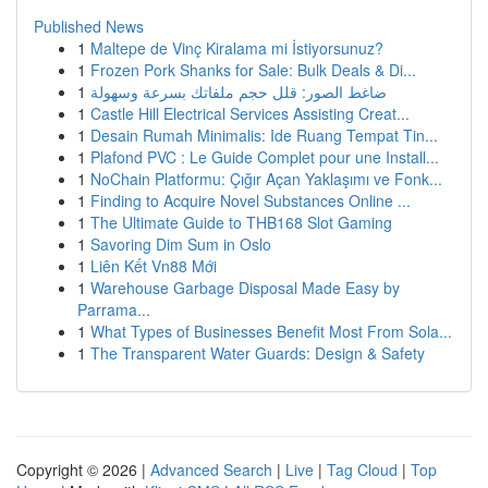
Published News
1
Maltepe de Vinç Kiralama mi İstiyorsunuz?
1
Frozen Pork Shanks for Sale: Bulk Deals & Di...
1
ضاغط الصور: قلل حجم ملفاتك بسرعة وسهولة
1
Castle Hill Electrical Services Assisting Creat...
1
Desain Rumah Minimalis: Ide Ruang Tempat Tin...
1
Plafond PVC : Le Guide Complet pour une Install...
1
NoChain Platformu: Çığır Açan Yaklaşımı ve Fonk...
1
Finding to Acquire Novel Substances Online ...
1
The Ultimate Guide to THB168 Slot Gaming
1
Savoring Dim Sum in Oslo
1
Liên Kết Vn88 Mới
1
Warehouse Garbage Disposal Made Easy by
Parrama...
1
What Types of Businesses Benefit Most From Sola...
1
The Transparent Water Guards: Design & Safety
Copyright © 2026 |
Advanced Search
|
Live
|
Tag Cloud
|
Top