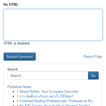
No HTML
HTML is disabled
Report Page
Search
Go
Published News
1
Wood Pellets: Your Complete Overview
1
การ ติดตั้งกรงกันนก อย่างไรให้ได้ผล?
1
Freehold Roofing Professionals: Professional Ro...
1
No KYC Crypto: Your Guide to Discreet Trading