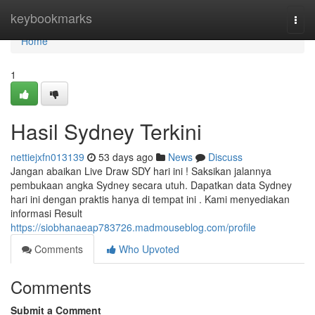
Home
keybookmarks
Togg
navi
Home
1
Hasil Sydney Terkini
nettiejxfn013139
53 days ago
News
Discuss
Jangan abaikan Live Draw SDY hari ini ! Saksikan jalannya
pembukaan angka Sydney secara utuh. Dapatkan data Sydney
hari ini dengan praktis hanya di tempat ini . Kami menyediakan
informasi Result
https://siobhanaeap783726.madmouseblog.com/profile
Comments
Who Upvoted
Comments
Submit a Comment