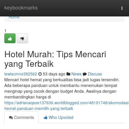
Home
keybookmarks
Tog
navi
Home
1
Hotel Murah: Tips Mencari
yang Terbaik
lewiscmno382562
53 days ago
News
Discuss
Mencari hotel hemat yang berkualitas bisa jadi tugas tersendiri.
Ada beberapa panduan untuk membantu menemukan tempat
menginap yang cocok dengan budget Anda. Awalnya dengan
membandingkan harga di
https://adrianaqsoe137636.worldblogged.com/48191748/akomodasi
hemat-panduan-memilih-yang-terbaik
Comments
Who Upvoted