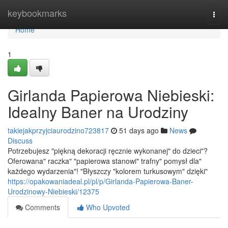
Home
keybookmarks
Togg
navi
Home
1
Girlanda Papierowa Niebieski:
Idealny Baner na Urodziny
takiejakprzyjciaurodzino723817
51 days ago
News
Discuss
Potrzebujesz "piękną dekoracji ręcznie wykonanej" do dzieci"?
Oferowana" raczka" "papierowa stanowi" trafny" pomysł dla"
każdego wydarzenia"! "Błyszczy "kolorem turkusowym" dzięki"
https://opakowaniadeal.pl/pl/p/Girlanda-Papierowa-Baner-
Urodzinowy-Niebieski/12375
Comments
Who Upvoted