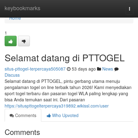
Home
keybookmarks
Togg
navi
Home
1
Selamat datang di PTTOGEL
situs-pttogel-terpercaya505087
53 days ago
News
Discuss
Selamat datang di PTTOGEL, pintu gerbang utama menuju
pengalaman togel on line terbaik tahun 2026! Kami menyediakan
sport togel terbaru dan pasaran togel WLA paling lengkap yang
bisa Anda temukan saat ini. Dari pasaran
https://situspttogelterpercaya319892.wikissl.com/user
Comments
Who Upvoted
Comments