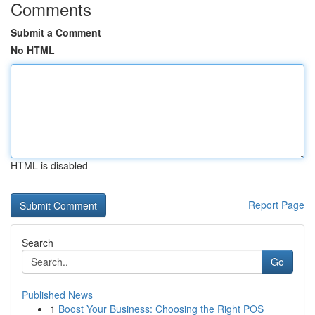
Comments
Submit a Comment
No HTML
HTML is disabled
Report Page
Search
Go
Published News
1
Boost Your Business: Choosing the Right POS