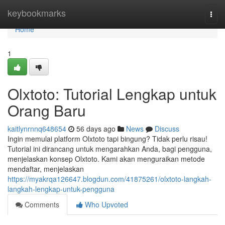
Home
keybookmarks
Togg
navi
Home
1
Olxtoto: Tutorial Lengkap untuk
Orang Baru
kaitlynrnnq648654
56 days ago
News
Discuss
Ingin memulai platform Olxtoto tapi bingung? Tidak perlu risau!
Tutorial ini dirancang untuk mengarahkan Anda, bagi pengguna,
menjelaskan konsep Olxtoto. Kami akan menguraikan metode
mendaftar, menjelaskan
https://myakrqa126647.blogdun.com/41875261/olxtoto-langkah-
langkah-lengkap-untuk-pengguna
Comments
Who Upvoted