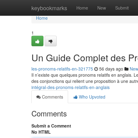
Home
keybookmarks
Home
New
Submit
Home
1
Un Guide Complet des Pr
les-pronoms-relatifs-en-321775
56 days ago
New
Il n’existe que quelques pronoms relatifs en anglais. 
des conjonctions qui relient une proposition à une autr
intégral-des-pronoms-relatifs-en-anglais
Comments
Who Upvoted
Comments
Submit a Comment
No HTML