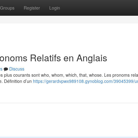
Groups
Register
Login
onoms Relatifs en Anglais
s
Discuss
Les plus courants sont who, whom, which, that, whose. Les pronoms relat
e. Définition d’un
https://gerardvpwx989108.gynoblog.com/39045399/u