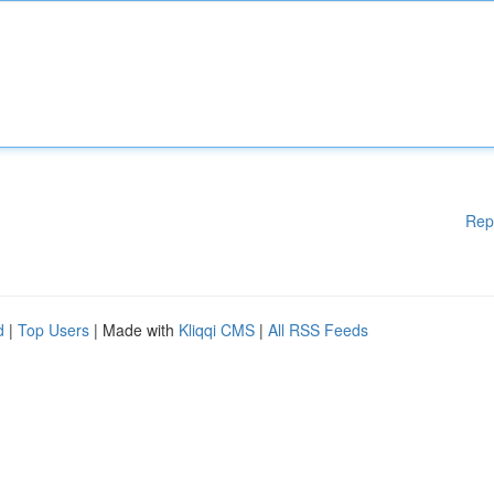
Rep
d
|
Top Users
| Made with
Kliqqi CMS
|
All RSS Feeds