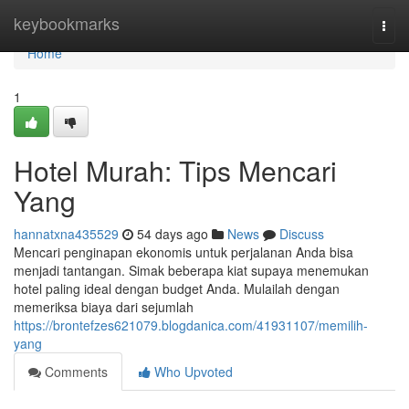
Home
keybookmarks
Togg
navi
Home
1
Hotel Murah: Tips Mencari
Yang
hannatxna435529
54 days ago
News
Discuss
Mencari penginapan ekonomis untuk perjalanan Anda bisa
menjadi tantangan. Simak beberapa kiat supaya menemukan
hotel paling ideal dengan budget Anda. Mulailah dengan
memeriksa biaya dari sejumlah
https://brontefzes621079.blogdanica.com/41931107/memilih-
yang
Comments
Who Upvoted