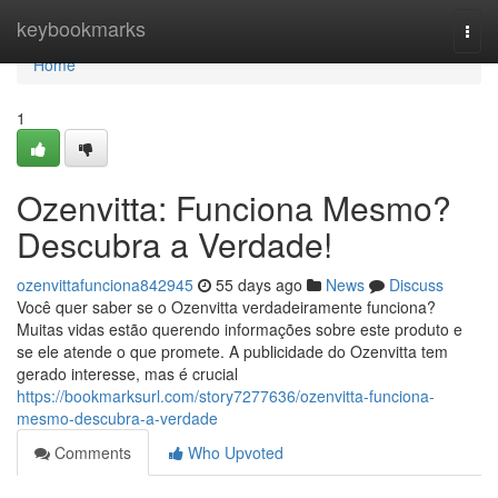
Home
keybookmarks
Togg
navi
Home
1
Ozenvitta: Funciona Mesmo?
Descubra a Verdade!
ozenvittafunciona842945
55 days ago
News
Discuss
Você quer saber se o Ozenvitta verdadeiramente funciona?
Muitas vidas estão querendo informações sobre este produto e
se ele atende o que promete. A publicidade do Ozenvitta tem
gerado interesse, mas é crucial
https://bookmarksurl.com/story7277636/ozenvitta-funciona-
mesmo-descubra-a-verdade
Comments
Who Upvoted