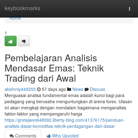
Home
keybookmarks
Togg
navi
Home
1
Pembelajaran Analisis
Mendasar Emas: Teknik
Trading dari Awal
abelnniy449255
57 days ago
News
Discuss
Menguasai analisa fundamental emas adalah kunci bagi para
pedagang yang berusaha menguntungkan di arena forex. Ulasan
ini akan mengkaji dengan mendalam bagaimana menganalisis
faktor-faktor yang mempengaruhi harga
https://gretajwvo648092.liberty-blog.com/41376175/panduan-
analisis-dasar-komoditas-teknik-perdagangan-dari-dasar
Comments
Who Upvoted