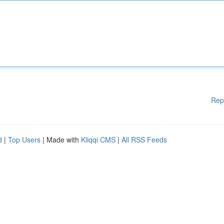
Rep
d
|
Top Users
| Made with
Kliqqi CMS
|
All RSS Feeds