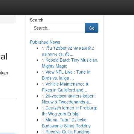
Search
Go
Published News
1
เว็บ 123bet v2 ทดลองเล่น:
al
แนวทาง รุ่น ดัง...
1
Kobold Bard: Tiny Musician,
Mighty Magic
1
View NFL Live : Tune In
ukan
Birds vs. laliga ...
1
Vehicle Maintenance &
Fixes in Guildford and...
1
20-voetscontainers kopen:
Nieuw & Tweedehands a...
1
Deutsch lernen in Freiburg:
Ihr Weg zum Erfolg!
1
Mama, Tata i Dziecko:
Budowanie Silnej Rodziny
1
Receive Quick Funding: