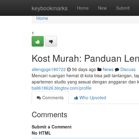
Home
keybookmarks
Home
New
Submit
Home
1
Kost Murah: Panduan Len
allengpge180722
56 days ago
News
Discuss
Mencari ruangan hemat di kota bisa jadi tantangan,
apartemen studio yang sesuai dengan anggaran dan 
bali618626.blogtov.com/profile
Comments
Who Upvoted
Comments
Submit a Comment
No HTML