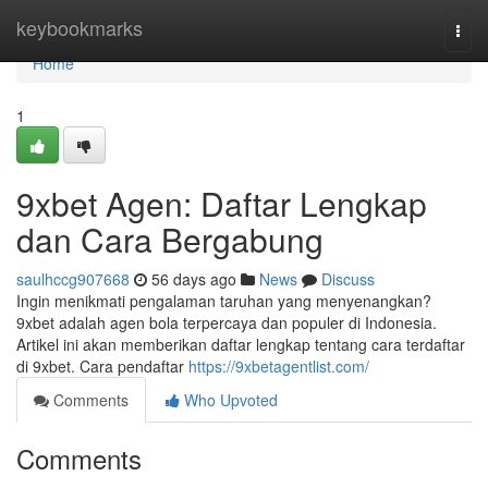
Home
keybookmarks
Togg
navi
Home
1
9xbet Agen: Daftar Lengkap
dan Cara Bergabung
saulhccg907668
56 days ago
News
Discuss
Ingin menikmati pengalaman taruhan yang menyenangkan?
9xbet adalah agen bola terpercaya dan populer di Indonesia.
Artikel ini akan memberikan daftar lengkap tentang cara terdaftar
di 9xbet. Cara pendaftar
https://9xbetagentlist.com/
Comments
Who Upvoted
Comments