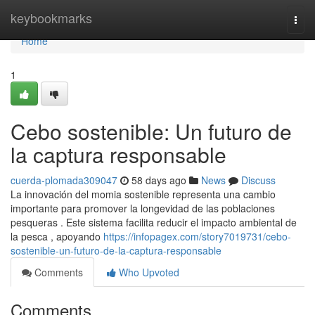
Home
keybookmarks
Togg
navi
Home
1
Cebo sostenible: Un futuro de
la captura responsable
cuerda-plomada309047
58 days ago
News
Discuss
La innovación del momia sostenible representa una cambio
importante para promover la longevidad de las poblaciones
pesqueras . Este sistema facilita reducir el impacto ambiental de
la pesca , apoyando
https://infopagex.com/story7019731/cebo-
sostenible-un-futuro-de-la-captura-responsable
Comments
Who Upvoted
Comments