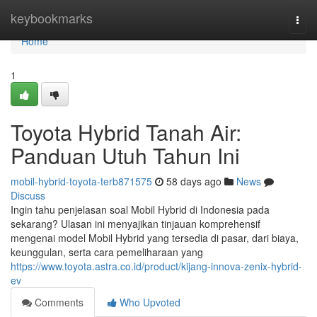
Home
keybookmarks
Togg
navi
Home
1
Toyota Hybrid Tanah Air:
Panduan Utuh Tahun Ini
mobil-hybrid-toyota-terb871575
58 days ago
News
Discuss
Ingin tahu penjelasan soal Mobil Hybrid di Indonesia pada
sekarang? Ulasan ini menyajikan tinjauan komprehensif
mengenai model Mobil Hybrid yang tersedia di pasar, dari biaya,
keunggulan, serta cara pemeliharaan yang
https://www.toyota.astra.co.id/product/kijang-innova-zenix-hybrid-
ev
Comments
Who Upvoted