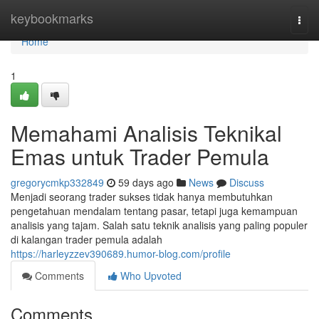
Home
keybookmarks
Togg
navi
Home
1
Memahami Analisis Teknikal
Emas untuk Trader Pemula
gregorycmkp332849
59 days ago
News
Discuss
Menjadi seorang trader sukses tidak hanya membutuhkan
pengetahuan mendalam tentang pasar, tetapi juga kemampuan
analisis yang tajam. Salah satu teknik analisis yang paling populer
di kalangan trader pemula adalah
https://harleyzzev390689.humor-blog.com/profile
Comments
Who Upvoted
Comments