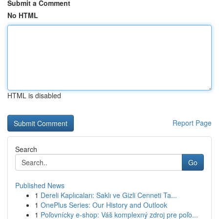
Submit a Comment
No HTML
HTML is disabled
Report Page
Search
Go
Published News
1
Dereli Kaplıcaları: Saklı ve Gizli Cenneti Ta...
1
OnePlus Series: Our History and Outlook
1
Poľovnícky e-shop: Váš komplexný zdroj pre poľo...