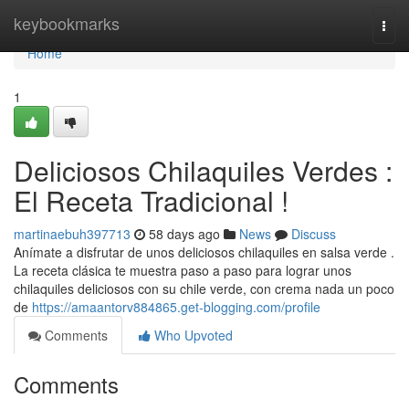
Home
keybookmarks
Togg
navi
Home
1
Deliciosos Chilaquiles Verdes :
El Receta Tradicional !
martinaebuh397713
58 days ago
News
Discuss
Anímate a disfrutar de unos deliciosos chilaquiles en salsa verde .
La receta clásica te muestra paso a paso para lograr unos
chilaquiles deliciosos con su chile verde, con crema nada un poco
de
https://amaantorv884865.get-blogging.com/profile
Comments
Who Upvoted
Comments