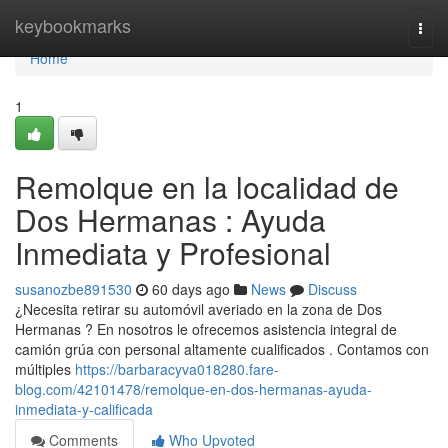
Home
keybookmarks
Togg
navi
Home
1
Remolque en la localidad de
Dos Hermanas : Ayuda
Inmediata y Profesional
susanozbe891530
60 days ago
News
Discuss
¿Necesita retirar su automóvil averiado en la zona de Dos
Hermanas ? En nosotros le ofrecemos asistencia integral de
camión grúa con personal altamente cualificados . Contamos con
múltiples
https://barbaracyva018280.fare-
blog.com/42101478/remolque-en-dos-hermanas-ayuda-
inmediata-y-calificada
Comments
Who Upvoted