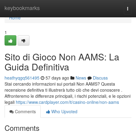
Home
keybookmarks
Togg
navi
Home
1
Sito di Gioco Non AAMS: La
Guida Definitiva
heathyqgq561495
57 days ago
News
Discuss
Stai cercando informazioni sui portali Non AAMS? Questa
recensione definitiva ti illustrerà tutto ciò che devi conoscere .
Affronteremo le differenze principali, i rischi potenziali, e le opzioni
legali
https://www.cardplayer.com/it/casino-online/non-aams
Comments
Who Upvoted
Comments