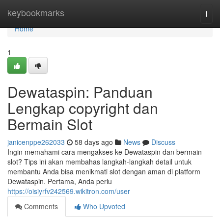
Home
keybookmarks
Togg
navi
Home
1
Dewataspin: Panduan
Lengkap copyright dan
Bermain Slot
janicenppe262033
58 days ago
News
Discuss
Ingin memahami cara mengakses ke Dewataspin dan bermain
slot? Tips ini akan membahas langkah-langkah detail untuk
membantu Anda bisa menikmati slot dengan aman di platform
Dewataspin. Pertama, Anda perlu
https://oisiyrfv242569.wikitron.com/user
Comments
Who Upvoted