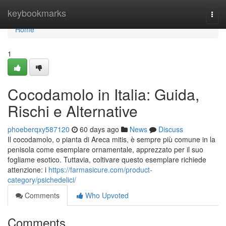
Home
keybookmarks
Togg
navi
Home
1
Cocodamolo in Italia: Guida,
Rischi e Alternative
phoeberqxy587120
60 days ago
News
Discuss
Il cocodamolo, o pianta di Areca mitis, è sempre più comune in la
penisola come esemplare ornamentale, apprezzato per il suo
fogliame esotico. Tuttavia, coltivare questo esemplare richiede
attenzione: i
https://farmasicure.com/product-
category/psichedelici/
Comments
Who Upvoted
Comments