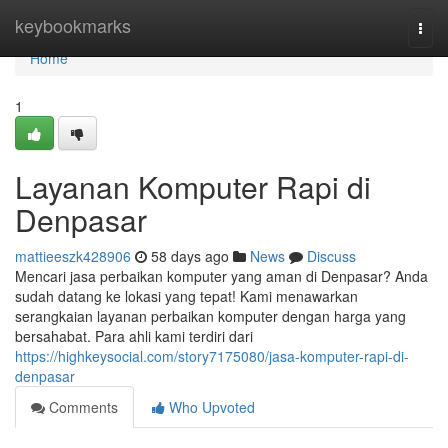
Home
keybookmarks
Togg
navi
Home
1
Layanan Komputer Rapi di
Denpasar
mattieeszk428906
58 days ago
News
Discuss
Mencari jasa perbaikan komputer yang aman di Denpasar? Anda
sudah datang ke lokasi yang tepat! Kami menawarkan
serangkaian layanan perbaikan komputer dengan harga yang
bersahabat. Para ahli kami terdiri dari
https://highkeysocial.com/story7175080/jasa-komputer-rapi-di-
denpasar
Comments
Who Upvoted