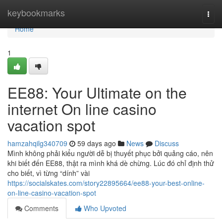
Home
keybookmarks
Togg
navi
Home
1
EE88: Your Ultimate on the
internet On line casino
vacation spot
hamzahqilg340709
59 days ago
News
Discuss
Mình không phải kiểu người dễ bị thuyết phục bởi quảng cáo, nên
khi biết đến EE88, thật ra mình khá dè chừng. Lúc đó chỉ định thử
cho biết, vì từng “dính” vài
https://socialskates.com/story22895664/ee88-your-best-online-
on-line-casino-vacation-spot
Comments
Who Upvoted