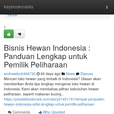
Home
keybookmarks
Togg
navi
Home
1
Bisnis Hewan Indonesia :
Panduan Lengkap untuk
Pemilik Peliharaan
andrewdcvh466730
60 days ago
News
Discuss
Mencari toko hewan yang terbaik di Indonesia? Ulasan akan
memberikan Anda tips lengkap mengenai toko hewan di
Indonesia. Kami akan membahas pilihan kebutuhan hewan
peliharaan, seperti makanan kucing ,
https://privatebookmark.com/story21451741/tempat-penjualan-
hewan-indonesia-edisi-lengkap-untuk-pemilik-peliharaan
Comments
Who Upvoted