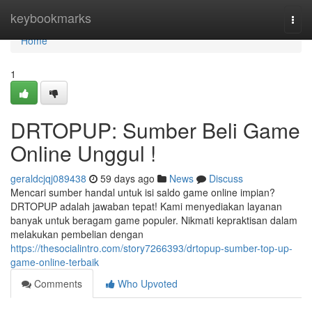
Home
keybookmarks
Togg
navi
Home
1
DRTOPUP: Sumber Beli Game
Online Unggul !
geraldcjqj089438
59 days ago
News
Discuss
Mencari sumber handal untuk isi saldo game online impian?
DRTOPUP adalah jawaban tepat! Kami menyediakan layanan
banyak untuk beragam game populer. Nikmati kepraktisan dalam
melakukan pembelian dengan
https://thesocialintro.com/story7266393/drtopup-sumber-top-up-
game-online-terbaik
Comments
Who Upvoted