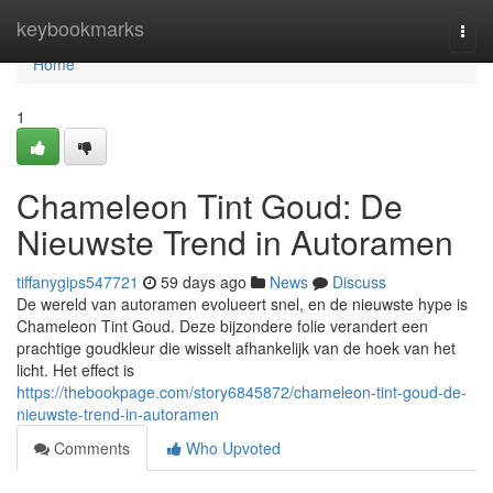
Home
keybookmarks
Togg
navi
Home
1
Chameleon Tint Goud: De
Nieuwste Trend in Autoramen
tiffanygips547721
59 days ago
News
Discuss
De wereld van autoramen evolueert snel, en de nieuwste hype is
Chameleon Tint Goud. Deze bijzondere folie verandert een
prachtige goudkleur die wisselt afhankelijk van de hoek van het
licht. Het effect is
https://thebookpage.com/story6845872/chameleon-tint-goud-de-
nieuwste-trend-in-autoramen
Comments
Who Upvoted