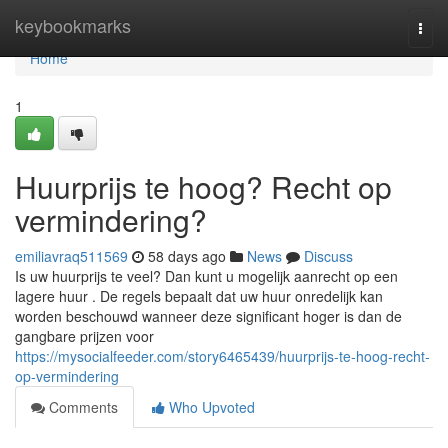
Home
keybookmarks
Togg
navi
Home
1
Huurprijs te hoog? Recht op
vermindering?
emiliavraq511569
58 days ago
News
Discuss
Is uw huurprijs te veel? Dan kunt u mogelijk aanrecht op een
lagere huur . De regels bepaalt dat uw huur onredelijk kan
worden beschouwd wanneer deze significant hoger is dan de
gangbare prijzen voor
https://mysocialfeeder.com/story6465439/huurprijs-te-hoog-recht-
op-vermindering
Comments
Who Upvoted