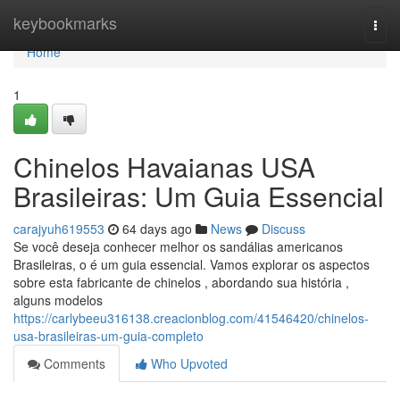
Home
keybookmarks
Togg
navi
Home
1
Chinelos Havaianas USA
Brasileiras: Um Guia Essencial
carajyuh619553
64 days ago
News
Discuss
Se você deseja conhecer melhor os sandálias americanos
Brasileiras, o é um guia essencial. Vamos explorar os aspectos
sobre esta fabricante de chinelos , abordando sua história ,
alguns modelos
https://carlybeeu316138.creacionblog.com/41546420/chinelos-
usa-brasileiras-um-guia-completo
Comments
Who Upvoted