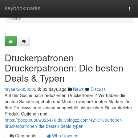
Home
keybookmarks
Togg
navi
Home
1
Druckerpatronen
Druckerpatronen: Die besten
Deals & Typen
tayaelwk853535
63 days ago
News
Discuss
Auf der Suche nach reduzierten Druckertoner ? Wir haben die
besten Sonderangebote und Modelle von bekannten Marken für
Ihre Drucksysteme zusammengestellt. Vergleichen Sie zahlreiche
Produkt Optionen und
https://poppieuouw325476.dailyblogzz.com/42131650/toner-
druckerpatronen-die-besten-deals-typen
Comments
Who Upvoted