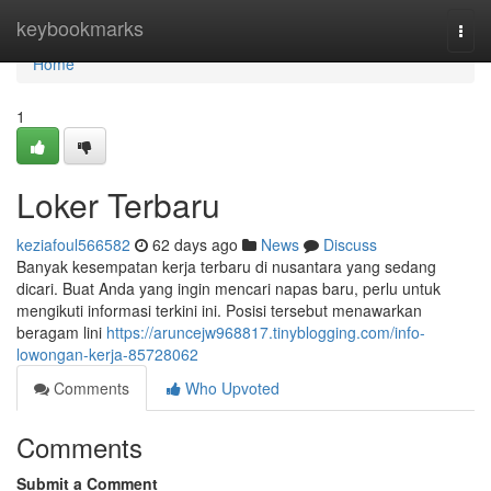
Home
keybookmarks
Togg
navi
Home
1
Loker Terbaru
keziafoul566582
62 days ago
News
Discuss
Banyak kesempatan kerja terbaru di nusantara yang sedang
dicari. Buat Anda yang ingin mencari napas baru, perlu untuk
mengikuti informasi terkini ini. Posisi tersebut menawarkan
beragam lini
https://aruncejw968817.tinyblogging.com/info-
lowongan-kerja-85728062
Comments
Who Upvoted
Comments
Submit a Comment