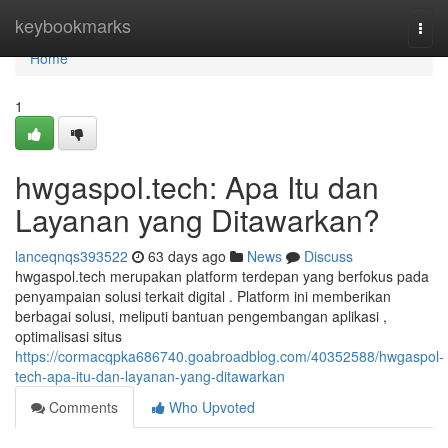
Home
keybookmarks
Togg
navi
Home
1
hwgaspol.tech: Apa Itu dan
Layanan yang Ditawarkan?
lanceqnqs393522
63 days ago
News
Discuss
hwgaspol.tech merupakan platform terdepan yang berfokus pada
penyampaian solusi terkait digital . Platform ini memberikan
berbagai solusi, meliputi bantuan pengembangan aplikasi ,
optimalisasi situs
https://cormacqpka686740.goabroadblog.com/40352588/hwgaspol-
tech-apa-itu-dan-layanan-yang-ditawarkan
Comments
Who Upvoted