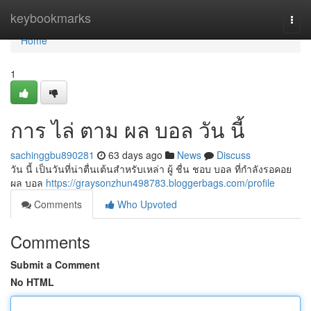
Home
keybookmarks
Togg
navi
Home
1
การ ไล่ ตาม ผล บอล วัน นี้
sachinggbu890281
63 days ago
News
Discuss
วัน นี้ เป็นวันที่น่าตื่นเต้นสำหรับเหล่า ผู้ ชื่น ชอบ บอล ที่กำลังรอคอย
ผล บอล
https://graysonzhun498783.bloggerbags.com/profile
Comments
Who Upvoted
Comments
Submit a Comment
No HTML