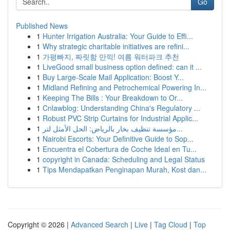
Go
Published News
1
Hunter Irrigation Australia: Your Guide to Effi...
1
Why strategic charitable initiatives are refini...
1
가평빠지, 짜릿함 만끽! 여름 워터파크 추천
1
LiveGood small business option defined: can it ...
1
Buy Large-Scale Mail Application: Boost Y...
1
Midland Refining and Petrochemical Powering In...
1
Keeping The Bills : Your Breakdown to Or...
1
Cnlawblog: Understanding China's Regulatory ...
1
Robust PVC Strip Curtains for Industrial Applic...
1
مؤسسة تنظيف بخار بالرياض: الحل الأمثل لتر...
1
Nairobi Escorts: Your Definitive Guide to Sop...
1
Encuentra el Cobertura de Coche Ideal en Tu...
1
copyright in Canada: Scheduling and Legal Status
1
Tips Mendapatkan Penginapan Murah, Kost dan...
Copyright © 2026 |
Advanced Search
|
Live
|
Tag Cloud
|
Top