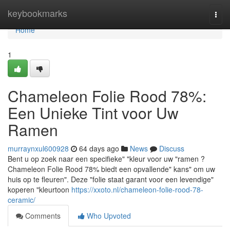
Home
keybookmarks
Togg
navi
Home
1
Chameleon Folie Rood 78%:
Een Unieke Tint voor Uw
Ramen
murraynxul600928
64 days ago
News
Discuss
Bent u op zoek naar een specifieke" "kleur voor uw "ramen ?
Chameleon Folie Rood 78% biedt een opvallende" kans" om uw
huis op te fleuren". Deze "folie staat garant voor een levendige"
koperen "kleurtoon
https://xxoto.nl/chameleon-folie-rood-78-
ceramic/
Comments
Who Upvoted