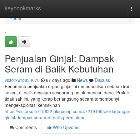
Home
keybookmarks
Togg
navi
Home
1
Penjualan Ginjal: Dampak
Seram di Balik Kebutuhan
victorxwrq834070
67 days ago
News
Discuss
Fenomena penjualan organ ginjal ini memunculkan sebuah ironi
kelam, di balik desakan seseorang untuk mencari dana. Praktik
tidak sah ini, yang kerap berlangsung secara tersembunyi ,
mengeksploitasi kemiskinan
https://victorkufh715622.blogacep.com/47219105/perdagangan-
ginjal-dampak-seram-di-balik-permintaan
Comments
Who Upvoted