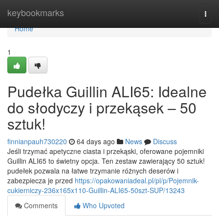
Home
keybookmarks
Togg
navi
Home
1
Pudełka Guillin ALI65: Idealne
do słodyczy i przekąsek – 50
sztuk!
finnianpauh730220
64 days ago
News
Discuss
Jeśli trzymać apetyczne ciasta i przekąski, oferowane pojemniki
Guillin ALI65 to świetny opcja. Ten zestaw zawierający 50 sztuk!
pudełek pozwala na łatwe trzymanie różnych deserów i
zabezpiecza je przed
https://opakowaniadeal.pl/pl/p/Pojemnik-
cukierniczy-236x165x110-Guillin-ALI65-50szt-SUP/13243
Comments
Who Upvoted