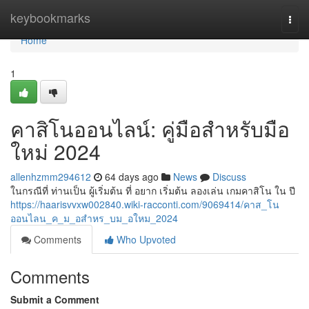
Home
keybookmarks
Togg
navi
Home
1
คาสิโนออนไลน์: คู่มือสำหรับมือ
ใหม่ 2024
allenhzmm294612
64 days ago
News
Discuss
ในกรณีที่ ท่านเป็น ผู้เริ่มต้น ที่ อยาก เริ่มต้น ลองเล่น เกมคาสิโน ใน ปี
https://haarisvvxw002840.wiki-racconti.com/9069414/คาส_โน
ออนไลน_ค_ม_อสำหร_บม_อใหม_2024
Comments
Who Upvoted
Comments
Submit a Comment